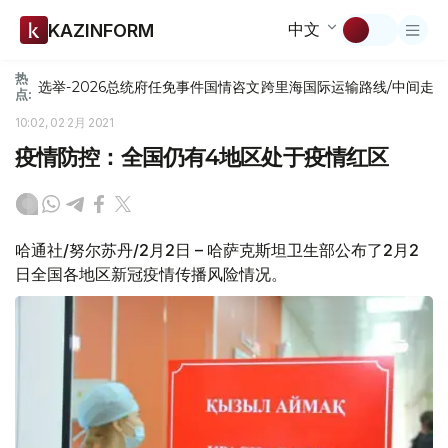
中文
KAZINFORM
热
选举-2026
总统府
任免
事件
国情咨文
跨里海国际运输路线/中间走
点:
10:02, 02 2月 2021
疫情防控：全国仍有4地区处于疫情红区
哈通社/努尔苏丹/2月2日 – 哈萨克斯坦卫生部公布了2月2
日全国各地区新冠疫情传播风险情况。