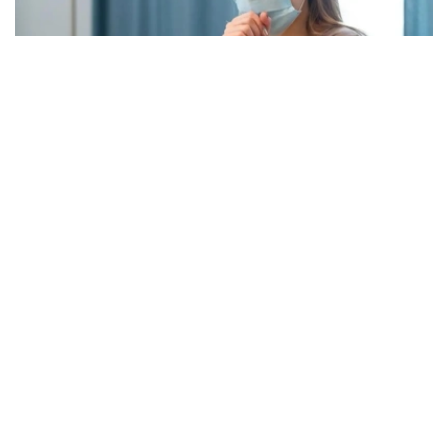
Фото: freepik.com
本次流感季较往年提前约四周到来。在世卫组织欧洲区域报
告数据的38个国家中，至少27国正面临高或极高的流感活
跃水平。
在爱尔兰、吉尔吉斯斯坦、黑山、塞尔维亚、斯洛文尼亚及
英国六国，接受流感样症状检测的患者中超过半数确诊感染
流感病毒。
世卫组织欧洲区域主任克鲁格指出，新型流感毒株——
AH3N2亚型流感病毒——正成为当前感染的主要致病原，