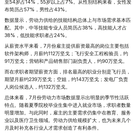
至54岁占14%，55岁以上占7%。从性别结构来看，女性发
布简历占57%，男性占43%。
数据显示，劳动力供给的技能结构总体上与市场需求基本匹
配。其中，中等技能专业人员简历占38%，高技能人才占
38%，低技能求职者占24%。
从薪资水平来看，7月份雇主提供薪资最高的岗位主要包括
软件架构师，月薪约112万坚戈；飞行安全工程检验员，约
91万坚戈；营销和产品销售部门副负责人，约90万坚戈。
而在求职者期望薪资方面，排名最高的职业分别是飞行员，
期望月薪约239万坚戈；空姐，约143万坚戈；发电厂负责
人岗位候选人，约132万坚戈。
总体来看，7月份劳动力市场数据显示出明显的季节性活跃
特点。随着夏季院校毕业生集中进入就业市场，求职者数量
明显增加。与此同时，雇主的主要需求仍集中在教育、服务
业以及医疗卫生领域。劳动力供给规模扩大，也为未来几个
月及时补充各行业人才需求创造了有利条件。