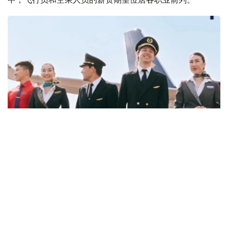
Фото: job.airastana.com
数据显示，飞行员的平均期望月薪约为239万坚戈，空乘人
员约为143万坚戈，发电站站长约为132万坚戈。
从招聘岗位来看，企业开出的最高薪资主要集中在软件架构
师、安全飞行监察工程师和市场营销与销售部门副主管等岗
位。其中，软件架构师平均月薪约112万坚戈，安全飞行监