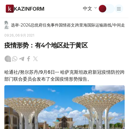
中文
KAZINFORM
热
选举-2026
总统府
任免
事件
国情咨文
跨里海国际运输路线/中间走
点:
09:26, 06 9月 2021
疫情形势：有4个地区处于黄区
哈通社/努尔苏丹/9月6日-- 哈萨克斯坦政府新冠疫情防控跨
部门联合委员会发布了全国疫情形势报告。