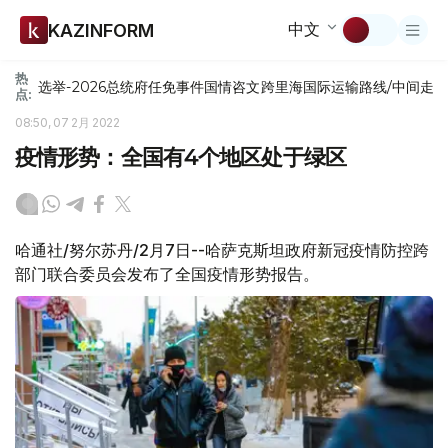
中文
KAZINFORM
热
选举-2026
总统府
任免
事件
国情咨文
跨里海国际运输路线/中间走
点:
08:50, 07 2月 2022
疫情形势：全国有4个地区处于绿区
哈通社/努尔苏丹/2月7日--哈萨克斯坦政府新冠疫情防控跨
部门联合委员会发布了全国疫情形势报告。