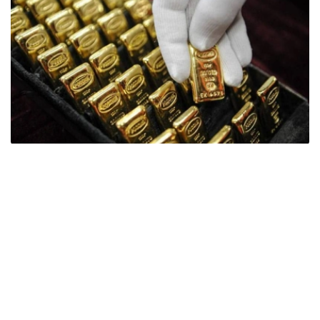
Фото: ӨзА
季度报告显示，哈萨克斯坦国家银行黄金储备增加了15吨。
波兰是2026年第二季度最大的黄金买家。该国在2026年第
二季度增加了51吨黄金储备。
中国购买了33吨黄金，乌兹别克斯坦购买了16吨，哈萨克
斯坦购买了15吨。约旦和捷克共和国的中央银行也分别增加
了6吨黄金储备。
全球各国央行在第二季度共购买了约289吨黄金，比2025年