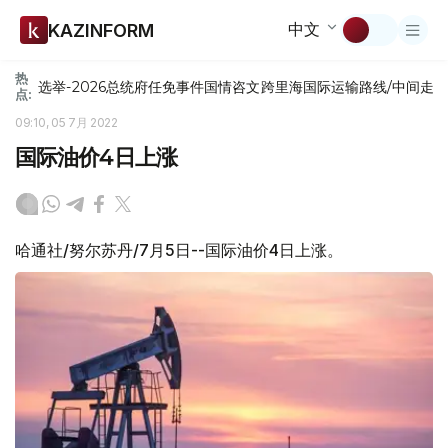
中文
KAZINFORM
热
选举-2026
总统府
任免
事件
国情咨文
跨里海国际运输路线/中间走
点:
09:10, 05 7月 2022
国际油价4日上涨
哈通社/努尔苏丹/7月5日--国际油价4日上涨。