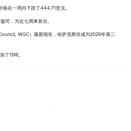
价格在一周内下跌了444.71坚戈。
元/盎司，为近七周来首次。
 Council, WGC）最新报告，哈萨克斯坦成为2026年第二
加了15吨。