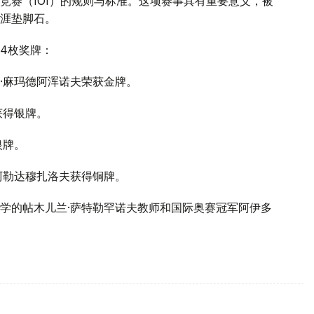
竞赛（IOI）的规则与标准。这项赛事具有重要意义，被
涯垫脚石。
4枚奖牌：
·麻玛德阿浑诺夫荣获金牌。
获得银牌。
银牌。
阿勒达穆扎洛夫获得铜牌。
学的帖木儿兰·萨特勒罕诺夫教师和国际奥赛冠军阿伊多