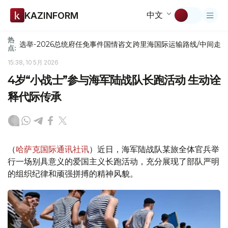
中文
KAZINFORM
热
选举-2026
总统府
任免
事件
国情咨文
跨里海国际运输路线/中间走
点:
15:38, 10 5月 2026
4岁“小战士”参与海军陆战队长跑活动 生动诠
释代际传承
（
哈萨克国际通讯社讯
）近日，海军陆战队某旅全体官兵举
行一场别具意义的爱国主义长跑活动，充分展现了部队严明
的组织纪律和顽强拼搏的精神风貌。