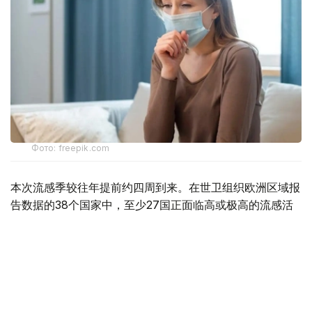
Фото: freepik.com
本次流感季较往年提前约四周到来。在世卫组织欧洲区域报
告数据的38个国家中，至少27国正面临高或极高的流感活
跃水平。
在爱尔兰、吉尔吉斯斯坦、黑山、塞尔维亚、斯洛文尼亚及
英国六国，接受流感样症状检测的患者中超过半数确诊感染
流感病毒。
世卫组织欧洲区域主任克鲁格指出，新型流感毒株——