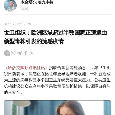
木合塔尔 哈力木拉
编译
19:54, 22 12月 2025
世卫组织：欧洲区域超过半数国家正遭遇由
新型毒株引发的流感疫情
（
哈萨克国际通讯社讯
）据联合国新闻处消息，世界卫生组
织日前表示，流感正在比往年更早地席卷欧洲，一种新近成
为主流的病毒株已令多国卫生系统受着巨大压力。公共卫生
机构建议公众在今年冬季采取简便防护措施，以保障自身与
他人安全。