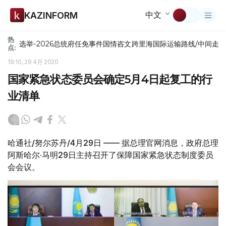
中文
KAZINFORM
热
选举-2026
总统府
任免
事件
国情咨文
跨里海国际运输路线/中间走
点:
19:10, 29 4月 2020
国家紧急状态委员会确定5月4日起复工的行
业清单
哈通社/努尔苏丹/4月29日 —— 据总理官网消息，政府总理
阿斯哈尔·马明29日主持召开了保障国家紧急状态制度委员
会会议。