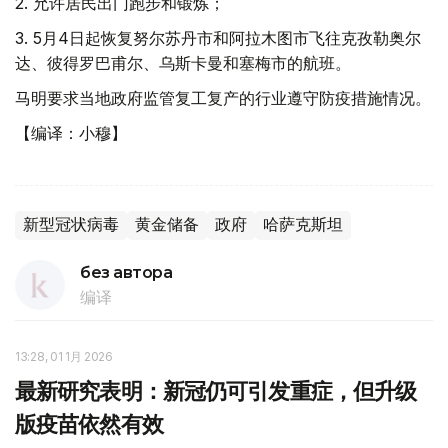
2.
允许居民出门跑步和锻炼；
3.
5月4日起恢复努尔苏丹市和阿拉木图市飞往克孜勒奥尔
达、彼得罗巴甫尔、乌斯卡曼和塞梅市的航班。
马明要求当地政府监管复工复产的行业遵守防疫措施情况。
【编译：小穆】
新型冠状病毒
黄金储备
政府
哈萨克斯坦
без автора
编译
13:28, 01 1月 2026
最新研究表明：新冠仍可引发重症，但升级
版疫苗依然有效