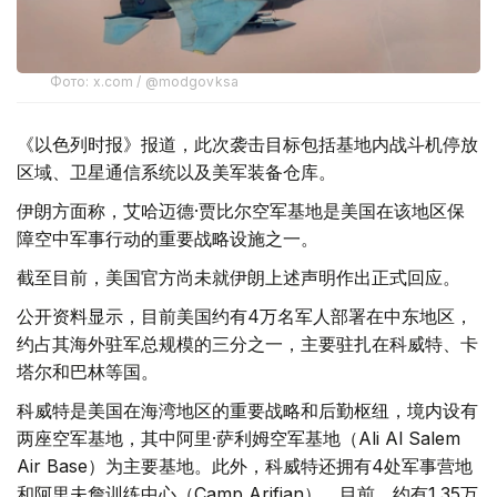
Фото: x.com / @modgovksa
《以色列时报》报道，此次袭击目标包括基地内战斗机停放
区域、卫星通信系统以及美军装备仓库。
伊朗方面称，艾哈迈德·贾比尔空军基地是美国在该地区保
障空中军事行动的重要战略设施之一。
截至目前，美国官方尚未就伊朗上述声明作出正式回应。
公开资料显示，目前美国约有4万名军人部署在中东地区，
约占其海外驻军总规模的三分之一，主要驻扎在科威特、卡
塔尔和巴林等国。
科威特是美国在海湾地区的重要战略和后勤枢纽，境内设有
两座空军基地，其中阿里·萨利姆空军基地（Ali Al Salem
Air Base）为主要基地。此外，科威特还拥有4处军事营地
和阿里夫詹训练中心（Camp Arifjan）。目前，约有1.35万