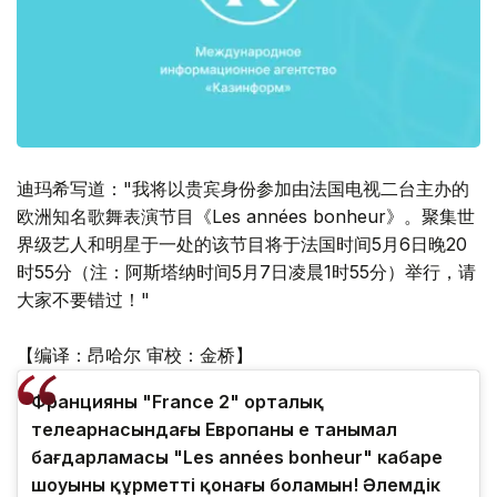
迪玛希写道："我将以贵宾身份参加由法国电视二台主办的
欧洲知名歌舞表演节目《Les années bonheur》。聚集世
界级艺人和明星于一处的该节目将于法国时间5月6日晚20
时55分（注：阿斯塔纳时间5月7日凌晨1时55分）举行，请
大家不要错过！"
【编译：昂哈尔 审校：金桥】
Францияның "France 2" орталық
телеарнасындағы Европаның ең танымал
бағдарламасы "Les années bonheur" кабаре
шоуының құрметті қонағы боламын! Әлемдік