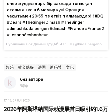
өнер жұлдыздары бір саxнада тоғысқан
аталмыш кеш 6 мамыр күні Франция
уақытымен 20:55-те өткізіп алмаңыздар!!! #DQ
#Dears #TheSingerDimash #TheSinger
#dimashkudaibergen #dimash #France #France2
#Lesannéesbonheur
Публикация от Димаш ҚҰДАЙБЕРГЕН (@kudaibergenov.dimash) Май 2 2017 в 8:37 PDT
娱乐
黄金储备
法国
迪玛希
文化
без автора
编译
17:45, 07 8月 2026
2026年阿斯塔纳国际动漫展首日吸引约1.6万