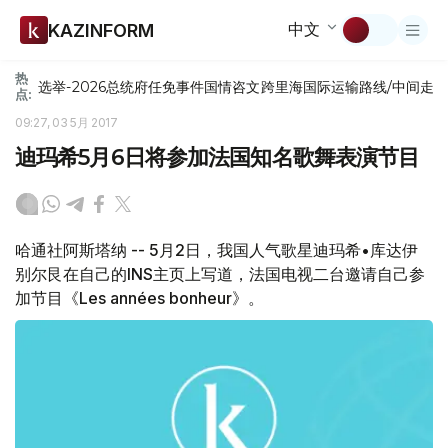
中文
KAZINFORM
热
选举-2026
总统府
任免
事件
国情咨文
跨里海国际运输路线/中间走
点:
09:27, 03 5月 2017
迪玛希5月6日将参加法国知名歌舞表演节目
哈通社阿斯塔纳 -- 5月2日，我国人气歌星迪玛希•库达伊
别尔艮在自己的INS主页上写道，法国电视二台邀请自己参
加节目《Les années bonheur》。