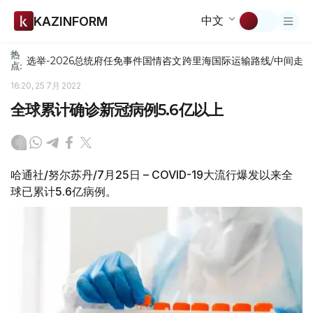
中文
KAZINFORM
热
选举-2026
总统府
任免
事件
国情咨文
跨里海国际运输路线/中间走
点:
16:20, 25 7月 2022
全球累计确诊新冠病例5.6亿以上
哈通社/努尔苏丹/7月25日 – COVID-19大流行爆发以来全
球已累计5.6亿病例。