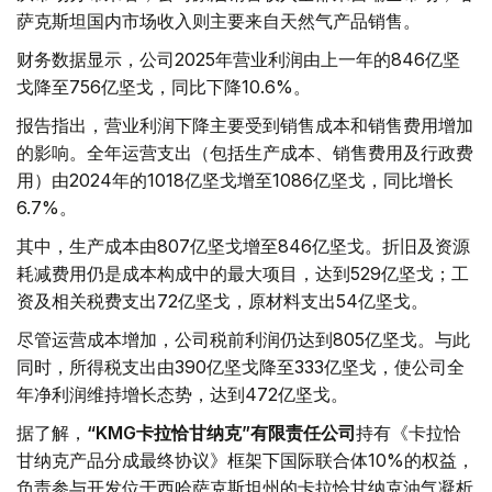
萨克斯坦国内市场收入则主要来自天然气产品销售。
财务数据显示，公司2025年营业利润由上一年的846亿坚
戈降至756亿坚戈，同比下降10.6%。
报告指出，营业利润下降主要受到销售成本和销售费用增加
的影响。全年运营支出（包括生产成本、销售费用及行政费
用）由2024年的1018亿坚戈增至1086亿坚戈，同比增长
6.7%。
其中，生产成本由807亿坚戈增至846亿坚戈。折旧及资源
耗减费用仍是成本构成中的最大项目，达到529亿坚戈；工
资及相关税费支出72亿坚戈，原材料支出54亿坚戈。
尽管运营成本增加，公司税前利润仍达到805亿坚戈。与此
同时，所得税支出由390亿坚戈降至333亿坚戈，使公司全
年净利润维持增长态势，达到472亿坚戈。
据了解，
“KMG卡拉恰甘纳克”有限责任公司
持有《卡拉恰
甘纳克产品分成最终协议》框架下国际联合体10%的权益，
负责参与开发位于西哈萨克斯坦州的卡拉恰甘纳克油气凝析