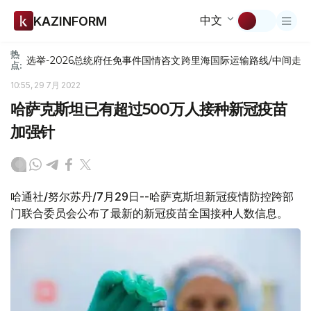
中文
KAZINFORM
热
选举-2026
总统府
任免
事件
国情咨文
跨里海国际运输路线/中间走
点:
10:55, 29 7月 2022
哈萨克斯坦已有超过500万人接种新冠疫苗
加强针
哈通社/努尔苏丹/7月29日--哈萨克斯坦新冠疫情防控跨部
门联合委员会公布了最新的新冠疫苗全国接种人数信息。