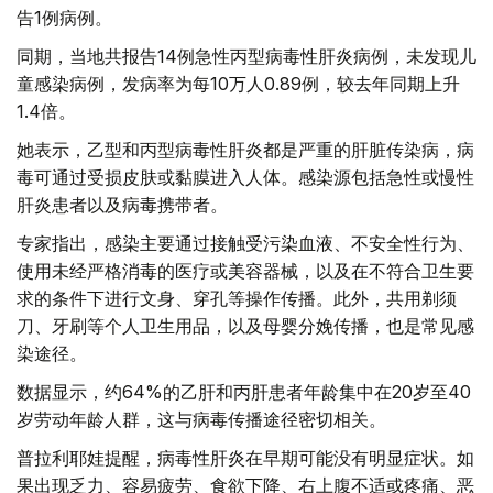
告1例病例。
同期，当地共报告14例急性丙型病毒性肝炎病例，未发现儿
童感染病例，发病率为每10万人0.89例，较去年同期上升
1.4倍。
她表示，乙型和丙型病毒性肝炎都是严重的肝脏传染病，病
毒可通过受损皮肤或黏膜进入人体。感染源包括急性或慢性
肝炎患者以及病毒携带者。
专家指出，感染主要通过接触受污染血液、不安全性行为、
使用未经严格消毒的医疗或美容器械，以及在不符合卫生要
求的条件下进行文身、穿孔等操作传播。此外，共用剃须
刀、牙刷等个人卫生用品，以及母婴分娩传播，也是常见感
染途径。
数据显示，约64%的乙肝和丙肝患者年龄集中在20岁至40
岁劳动年龄人群，这与病毒传播途径密切相关。
普拉利耶娃提醒，病毒性肝炎在早期可能没有明显症状。如
果出现乏力、容易疲劳、食欲下降、右上腹不适或疼痛、恶