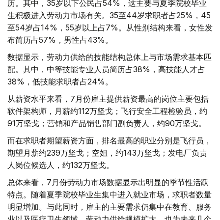
历。其中，35岁以下公民占54%，这主要与夏季院校毕业
生积极进入劳动力市场有关。35至44岁求职者占25%，45
至54岁占14%，55岁以上占7%。从性别结构来看，女性发
布简历占57%，男性占43%。
数据显示，劳动力供给的技能结构总体上与市场需求基本匹
配。其中，中等技能专业人员简历占38%，高技能人才占
38%，低技能求职者占24%。
从薪资水平来看，7月份雇主提供薪资最高的岗位主要包括
软件架构师，月薪约112万坚戈；飞行安全工程检验员，约
91万坚戈；营销和产品销售部门副负责人，约90万坚戈。
而在求职者期望薪资方面，排名最高的职业分别是飞行员，
期望月薪约239万坚戈；空姐，约143万坚戈；发电厂负责
人岗位候选人，约132万坚戈。
总体来看，7月份劳动力市场数据显示出明显的季节性活跃
特点。随着夏季院校毕业生集中进入就业市场，求职者数量
明显增加。与此同时，雇主的主要需求仍集中在教育、服务
业以及医疗卫生领域。劳动力供给规模扩大，也为未来几个