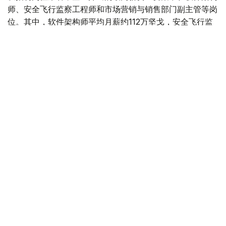
师、安全飞行监察工程师和市场营销与销售部门副主管等岗
位。其中，软件架构师平均月薪约112万坚戈，安全飞行监
察工程师约91万坚戈，市场营销与销售部门副主管约90万
坚戈。
与6月相比，7月平台招聘岗位数量下降3.8%，求职简历数
量则增长11.5%。劳动和社会保障部表示，这一变化符合夏
季就业市场特点，主要受高校毕业生集中进入就业市场及季
节性求职增加等因素影响。
从行业需求来看，教育领域招聘需求依然最旺，共发布2.34
万个岗位；其次为其他服务业（1.6万个）、卫生和社会服
务业（1.03万个）、农业（8200个）、制造业（6800个）
和建筑业（5700个）。
按地区统计，7月发布招聘岗位最多的地区依次为阿斯塔纳
（8800个）、突厥斯坦州（7600个）、巴甫洛达尔州
（7100个）、阿拉木图市（7000个）和阿克莫拉州
（6900个）。