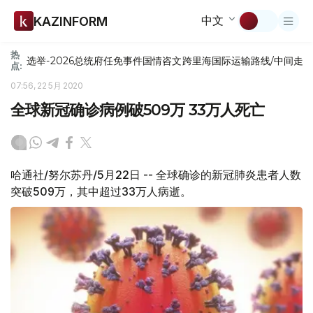
中文
KAZINFORM
热
选举-2026
总统府
任免
事件
国情咨文
跨里海国际运输路线/中间走
点:
07:56, 22 5月 2020
全球新冠确诊病例破509万 33万人死亡
哈通社/努尔苏丹/5月22日 -- 全球确诊的新冠肺炎患者人数
突破509万，其中超过33万人病逝。