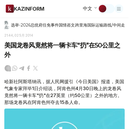
中文
KAZINFORM
热
选举-2026
总统府
任免
事件
国情咨文
跨里海国际运输路线/中间走
点:
21:44, 02 5月 2014
美国龙卷风竟然将一辆卡车“扔”在50公里之
外
哈新社阿斯塔纳讯，据人民网援引《今日美国》报道，美国
气象专家拜毕1日介绍说，阿肯色州4月30日晚上的龙卷风
竟然将一辆卡车"扔"在27英里（约50公里）之外的地方。
那场龙卷风在阿肯色州夺去15条人命。