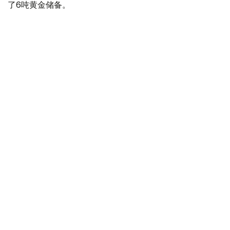
了6吨黄金储备。
全球各国央行在第二季度共购买了约289吨黄金，比2025年
同期增长了62%。去年同期，黄金购买量约为178吨。
世界黄金协会称，黄金需求的增长受到地缘政治不确定性、
本季度贵金属价格下跌，以及各国寻求国际储备多元化等因
素的影响。
根据该协会进行的一项调查，89%的央行行长预计未来一
年全球黄金储备量将会增加。45%的受访者表示，他们的
国家计划增加黄金储备。
黄金储备
哈萨克斯坦
经济
央行
金融
木合塔尔 哈力木拉
编译
12:31, 30 7月 2026