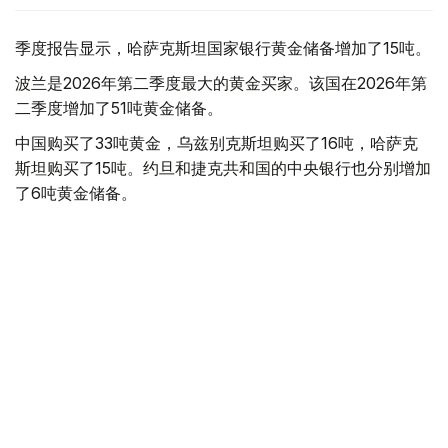
季度报告显示，哈萨克斯坦国家银行黄金储备增加了15吨。
波兰是2026年第二季度最大的黄金买家。该国在2026年第
二季度增加了51吨黄金储备。
中国购买了33吨黄金，乌兹别克斯坦购买了16吨，哈萨克
斯坦购买了15吨。约旦和捷克共和国的中央银行也分别增加
了6吨黄金储备。
全球各国央行在第二季度共购买了约289吨黄金，比2025年
同期增长了62%。去年同期，黄金购买量约为178吨。
世界黄金协会称，黄金需求的增长受到地缘政治不确定性、
本季度贵金属价格下跌，以及各国寻求国际储备多元化等因
素的影响。
根据该协会进行的一项调查，89%的央行行长预计未来一
年全球黄金储备量将会增加。45%的受访者表示，他们的
国家计划增加黄金储备。