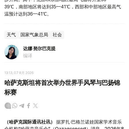
39℃，南部地区将达到35—41℃，西部和中部地区最高气
温预计达到36—41℃。
天气
国家气象总局
社会
达娜 努尔巴克提
编译
13:13, 07 8月 2026
哈萨克斯坦将首次举办世界手风琴与巴扬锦
标赛
（哈萨克国际通讯社讯）
据罗扎·巴格兰诺娃国家学术音乐
会机构“哈萨克音乐会”（Qazaqconcert）消息，2026年8