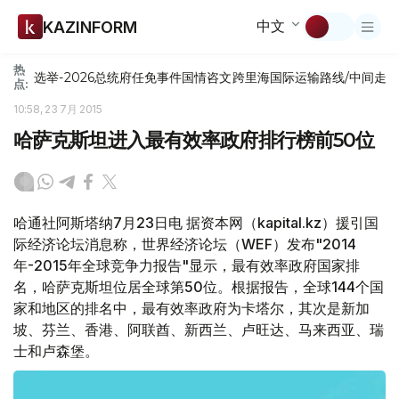
中文
KAZINFORM
热
选举-2026
总统府
任免
事件
国情咨文
跨里海国际运输路线/中间走
点:
10:58, 23 7月 2015
哈萨克斯坦进入最有效率政府排行榜前50位
哈通社阿斯塔纳7月23日电 据资本网（kapital.kz）援引国
际经济论坛消息称，世界经济论坛（WEF）发布"2014
年-2015年全球竞争力报告"显示，最有效率政府国家排
名，哈萨克斯坦位居全球第50位。根据报告，全球144个国
家和地区的排名中，最有效率政府为卡塔尔，其次是新加
坡、芬兰、香港、阿联酋、新西兰、卢旺达、马来西亚、瑞
士和卢森堡。