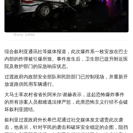
Фото: SANA
综合叙利亚通讯社等媒体报道，此次爆炸系一枚安放在巴士
内部的炸弹被引爆所致。事件发生后，卫生部已提升附近医
院及救护部门的应急响应状态。
过渡政府内政部安全部队和民防部门已控制现场，并重新开
放道路供民用车辆通行。
大马士革农村省省长阿米尔·谢赫表示，这起恐怖爆炸事件
的所有涉案人员都难逃法律严惩，此类恐怖主义行径不会破
坏叙利亚团结。
叙利亚过渡政府外长希巴尼通过社交媒体发文谴责此次袭
击，他表示，针对平民的袭击和破坏安全稳定的企图，阻挡