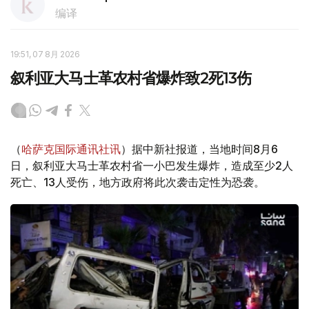
编译
19:51, 07 8月 2026
叙利亚大马士革农村省爆炸致2死13伤
（
哈萨克国际通讯社讯
）据中新社报道，当地时间8月6
日，叙利亚大马士革农村省一小巴发生爆炸，造成至少2人
死亡、13人受伤，地方政府将此次袭击定性为恐袭。