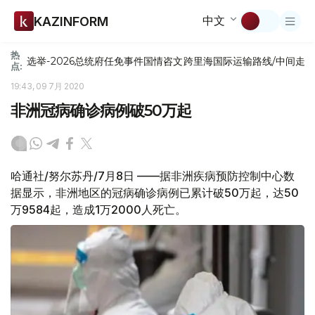
中文
KAZINFORM
热
选举-2026
总统府
任免
事件
国情咨文
跨里海国际运输路线/中间走
点:
19:43, 09 7月 2020
非洲冠病确诊病例破50万起
哈通社/努尔苏丹/7月8日 ——据非洲疾病预防控制中心数
据显示，非洲地区的冠病确诊病例已累计破50万起，达50
万9584起，造成1万2000人死亡。