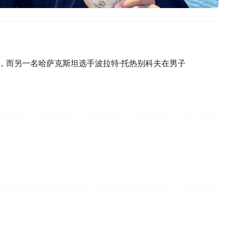
冠，而另一名哈萨克斯坦选手波拉特·托热别科夫在男子