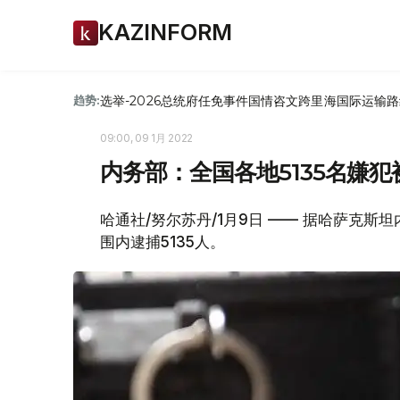
KAZINFORM
选举-2026
总统府
任免
事件
国情咨文
跨里海国际运输路
趋势:
09:00, 09 1月 2022
内务部：全国各地5135名嫌犯
哈通社/努尔苏丹/1月9日 —— 据哈萨克斯
围内逮捕5135人。