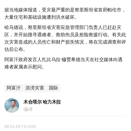
据当地媒体报道，受灾最严重的是努里斯坦省首府帕伦市，
大量住宅和基础设施遭到洪水破坏。
哈马德说，努里斯坦省灾害应急管理部门负责人已赶赴灾
区，并开始搜寻遇难者、救助伤员及抢险救援行动。有关此
次灾害造成的人员伤亡和财产损失情况，将在完成调查和评
估后公布。
阿富汗政府发言人扎比乌拉·穆贾希德当天在社交媒体向遇
难者家属表示慰问。
阿富汗
洪涝灾害
国际
木合塔尔 哈力木拉
编译
08:33, 09 7月 2026