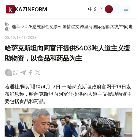
中文
KAZINFORM
热
选举-2026
总统府
任免
事件
国情咨文
跨里海国际运输路线/中间走
点:
08:49, 17 4月 2023
哈萨克斯坦向阿富汗提供5403吨人道主义援
助物资，以食品和药品为主
哈通社/阿斯塔纳/4月17日 -- 哈萨克斯坦政府官网于16日发
布消息称，哈萨克斯坦向阿富汗提供的人道主义援助物资主
要包括食品和药品。