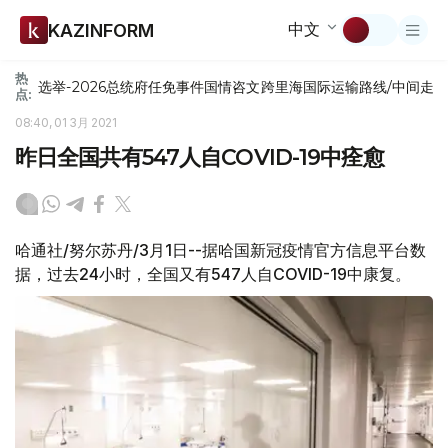
中文
KAZINFORM
热
选举-2026
总统府
任免
事件
国情咨文
跨里海国际运输路线/中间走
点:
08:40, 01 3月 2021
昨日全国共有547人自COVID-19中痊愈
哈通社/努尔苏丹/3月1日--据哈国新冠疫情官方信息平台数
据，过去24小时，全国又有547人自COVID-19中康复。