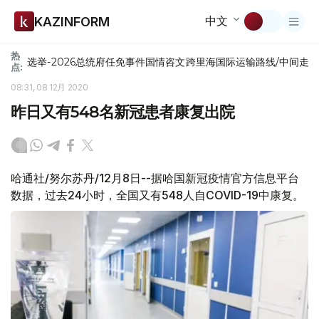
中文
KAZINFORM
热
选举-2026
总统府
任免
事件
国情咨文
跨里海国际运输路线/中间走
点:
08:31, 08 12月 2020
昨日又有548名新冠患者康复出院
哈通社/努尔苏丹/12月8日--据哈国新冠疫情官方信息平台
数据，过去24小时，全国又有548人自COVID-19中康复。