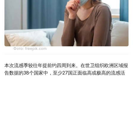
Фото: freepik.com
本次流感季较往年提前约四周到来。在世卫组织欧洲区域报
告数据的38个国家中，至少27国正面临高或极高的流感活
跃水平。
在爱尔兰、吉尔吉斯斯坦、黑山、塞尔维亚、斯洛文尼亚及
英国六国，接受流感样症状检测的患者中超过半数确诊感染
流感病毒。
世卫组织欧洲区域主任克鲁格指出，新型流感毒株——
AH3N2亚型流感病毒——正成为当前感染的主要致病原，
虽然尚无证据显示其致病严重程度有所增加。这一季节性流