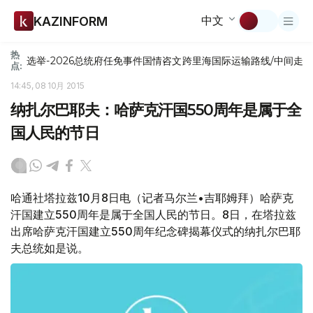
中文
KAZINFORM
热
选举-2026
总统府
任免
事件
国情咨文
跨里海国际运输路线/中间走
点:
14:45, 08 10月 2015
纳扎尔巴耶夫：哈萨克汗国550周年是属于全
国人民的节日
哈通社塔拉兹10月8日电（记者马尔兰•吉耶姆拜）哈萨克
汗国建立550周年是属于全国人民的节日。8日，在塔拉兹
出席哈萨克汗国建立550周年纪念碑揭幕仪式的纳扎尔巴耶
夫总统如是说。