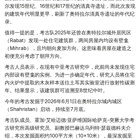
尔发现15世纪、16世纪和17世纪的清真寺遗址，而此次发现
的建筑年代明显更早，刷新了奥特拉尔清真寺遗址的年代纪
录。
值得一提的是，考古队2025年还曾在奥特拉尔城外居民区
（Rabat）发现一处住宅建筑群，两间房屋内均设有壁龛
（Mihrab），且均朝向麦加方向。这意味着房屋在建造之
初便充分考虑了朝拜方向。
考古人员表示，在现有中亚考古研究中，此前尚未发现住宅
内部设有壁龛的实例。为进一步确定年代，研究人员将住宅
内火炉中提取的木灰样本送往土耳其实验室进行放射性碳测
年。结果显示，该建筑群可追溯至8世纪中叶。
今年的考古发掘于2026年6月1日在奥特拉尔城内城区
（Shahristan）启动，持续至7月底。
考古队成员、霍加·艾哈迈德·亚萨维国际哈萨克-突厥大学考
古研究所高级研究员、副教授巴赫达乌列特·瑟兹德科夫介
绍，本次发掘面积约100平方米（10×10米），最深发掘至