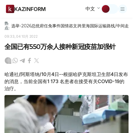
中文
KAZINFORM
热
选举-2026
总统府
任免
事件
国情咨文
跨里海国际运输路线/中间走
点:
09:33, 04 10月 2022
全国已有550万余人接种新冠疫苗加强针
哈通社/阿斯塔纳/10月4日--根据哈萨克斯坦卫生部4日发布
的消息，当前全国有1 173 名患者在接受有关COVID-19的
治疗。