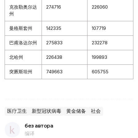
克孜勒奥尔达
274716
226060
州
曼格斯套州
142335
107719
巴甫洛达尔州
275833
232278
北哈州
226438
199893
突厥斯坦州
749663
605755
医疗卫生
新型冠状病毒
黄金储备
社会
без автора
编译