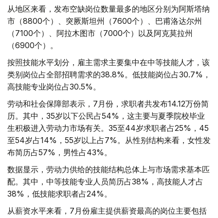
从地区来看，发布空缺岗位数量最多的地区分别为阿斯塔纳
市（8800个）、突厥斯坦州（7600个）、巴甫洛达尔州
（7100个）、阿拉木图市（7000个）以及阿克莫拉州
（6900个）。
按照技能水平划分，雇主需求主要集中在中等技能人才，该
类别岗位占全部招聘需求的38.8%。低技能岗位占30.7%，
高技能专业岗位占30.5%。
劳动和社会保障部表示，7月份，求职者共发布14.12万份简
历。其中，35岁以下公民占54%，这主要与夏季院校毕业
生积极进入劳动力市场有关。35至44岁求职者占25%，45
至54岁占14%，55岁以上占7%。从性别结构来看，女性发
布简历占57%，男性占43%。
数据显示，劳动力供给的技能结构总体上与市场需求基本匹
配。其中，中等技能专业人员简历占38%，高技能人才占
38%，低技能求职者占24%。
从薪资水平来看，7月份雇主提供薪资最高的岗位主要包括