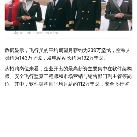
Фото: job.airastana.com
数据显示，飞行员的平均期望月薪约为239万坚戈，空乘人
员约为143万坚戈，发电站站长约为132万坚戈。
从招聘岗位来看，企业开出的最高薪资主要集中在软件架构
师、安全飞行监察工程师和市场营销与销售部门副主管等岗
位。其中，软件架构师平均月薪约112万坚戈，安全飞行监
察工程师约91万坚戈，市场营销与销售部门副主管约90万
坚戈。
与6月相比，7月平台招聘岗位数量下降3.8%，求职简历数
量则增长11.5%。劳动和社会保障部表示，这一变化符合夏
季就业市场特点，主要受高校毕业生集中进入就业市场及季
节性求职增加等因素影响。