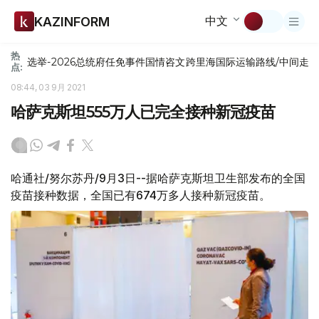
中文
KAZINFORM
热
选举-2026
总统府
任免
事件
国情咨文
跨里海国际运输路线/中间走
点:
08:44, 03 9月 2021
哈萨克斯坦555万人已完全接种新冠疫苗
哈通社/努尔苏丹/9月3日--据哈萨克斯坦卫生部发布的全国
疫苗接种数据，全国已有674万多人接种新冠疫苗。