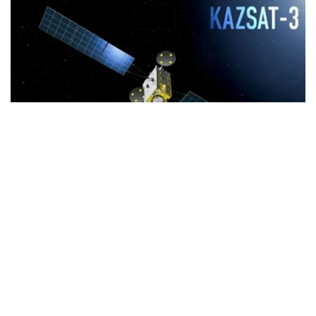
Фото: «РҒБО» АҚ
哈萨克斯坦总理沃勒扎斯·别克帖诺夫已签署相关决议。
据政府新闻办公室消息，此次拨款将用于建设新一代
KazSat-3R卫星通信系统，以替代现役KazSat-3通信卫
星。按照计划，KazSat-3的服役期将于2029年结束，新卫
星投入使用后，将确保国家卫星通信系统持续稳定运行。