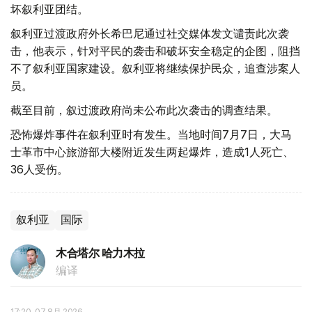
坏叙利亚团结。
叙利亚过渡政府外长希巴尼通过社交媒体发文谴责此次袭
击，他表示，针对平民的袭击和破坏安全稳定的企图，阻挡
不了叙利亚国家建设。叙利亚将继续保护民众，追查涉案人
员。
截至目前，叙过渡政府尚未公布此次袭击的调查结果。
恐怖爆炸事件在叙利亚时有发生。当地时间7月7日，大马
士革市中心旅游部大楼附近发生两起爆炸，造成1人死亡、
36人受伤。
叙利亚
国际
木合塔尔 哈力木拉
编译
17:20, 07 8月 2026