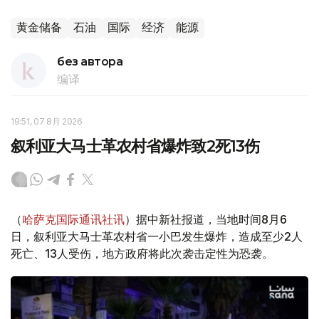
黄金储备
石油
国际
经济
能源
без автора
编译
19:51, 07 8月 2026
叙利亚大马士革农村省爆炸致2死13伤
（
哈萨克国际通讯社讯
）据中新社报道，当地时间8月6
日，叙利亚大马士革农村省一小巴发生爆炸，造成至少2人
死亡、13人受伤，地方政府将此次袭击定性为恐袭。