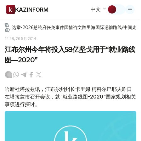
中文
KAZINFORM
热
选举-2026
总统府
任免
事件
国情咨文
跨里海国际运输路线/中间走
点:
14:28, 26 5月 2014
江布尔州今年将投入58亿坚戈用于“就业路线
图—2020”
哈新社塔拉兹讯，江布尔州州长卡里姆∙柯科尔巴耶夫昨日
在塔拉兹市召开会议，就"就业路线图-2020"国家规划相关
事项进行探讨。