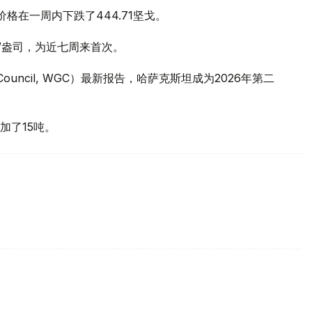
价格在一周内下跌了444.71坚戈。
元/盎司，为近七周来首次。
 Council, WGC）最新报告，哈萨克斯坦成为2026年第二
加了15吨。