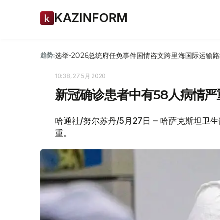
KAZINFORM
选举-2026
总统府
任免
事件
国情咨文
跨里海国际运输路
趋势:
10:38, 27 5月 2020
新冠确诊患者中有58人病情严
哈通社/努尔苏丹/5月27日 – 哈萨克斯坦
重。