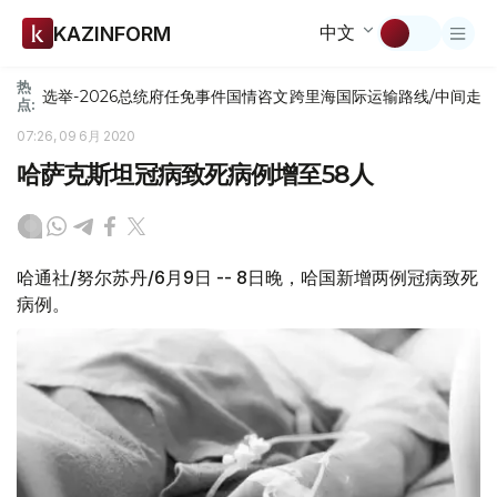
中文
KAZINFORM
热
选举-2026
总统府
任免
事件
国情咨文
跨里海国际运输路线/中间走
点:
07:26, 09 6月 2020
哈萨克斯坦冠病致死病例增至58人
哈通社/努尔苏丹/6月9日 -- 8日晚，哈国新增两例冠病致死
病例。