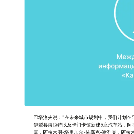
巴塔洛夫说："在未来城市规划中，我们计划在
伊犁县海拉特以及卡门卡镇新建5座汽车站，阿
露，阿拉木图-塔里加尔-依塞克-谢列克，阿拉