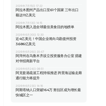
2026年7月15日 17:22
阿拉木图州产品出口至61个国家 三年出口
额达11亿美元
2026年7月13日 14:15
阿拉木图入选全球最佳美食目的地榜单
2026年6月30日 12:30
近4亿美元！中国企业将向乌勒套州投资
3.686亿美元
2026年6月26日 20:47
阿拜州在乌鲁木齐设立投资服务办公室 搭建
对华招商新平台
2026年6月24日 08:51
阿克套港疏浚工程持续推进 跨里海运输走廊
通行能力将提升
2026年6月23日 14:16
阿斯塔纳人口突破164万 努拉区成为增长最
快城区之一