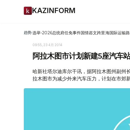
KAZINFORM
选举-2026
总统府
任免
事件
国情咨文
跨里海国际运输路
趋势:
09:55, 23 4月 2014
阿拉木图市计划新建5座汽车
哈新社塔尔迪库尔干讯，据阿拉木图州副州长
拉木图市为减少外来汽车压力，计划在市郊新