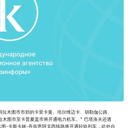
阿拉木图市市郊的卡里卡曼、培尔维迈卡、胡勒伽公路、
拉木图市至卡普夏盖市将开通电力机车。" 巴塔洛夫还透
木图-卡斯卡林-吾兹恩阿戈西线路将开通轻轨列车，此外自