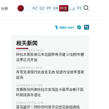
KZ
QZ
РУ
EN
中文
ق ز
ЎЗ
分析
相关新闻
2026年8月6日 18:04
阿拉木图首座日本花园即将开建 计划明年樱
花季正式开放
2026年8月5日 16:16
库雷克港现代化改造见效 轮渡作业效率显著
提高
2026年8月4日 11:50
突厥斯坦州奥特拉尔发现迄今最早金帐汗国
时期清真寺遗址
2026年7月17日 21:16
莲花盛开！阿特劳州将开启赏花旅游路线