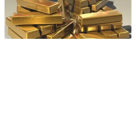
Фото: Pixabay
据哈萨克斯坦国家银行公布的数据，目前1克黄金价格为
61889.33坚戈。
相比一周前的61925.12坚戈，每克下跌35.79坚戈。
世界黄金协会数据显示，2026年上半年国际黄金市场波动
明显。今年1月，国际金价曾12次刷新历史纪录，最高升至
每金衡盎司5405美元；但到6月，金价一度回落至每金衡盎
司4002美元。