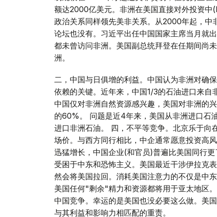
额达2000亿美元。非洲在美国直接对外投资中(F
政治关系同样领先美非关系。从2000年起，
论坛也没有。习近平出任中国国家主席当月就出
都未曾访问非洲。美国副总统拜登在任期间尚未
洲。
二，中国与日俱增的利益。中国认为非洲对确保
依赖的关键。近年来，中国1/3的石油进口来自
中国仅对非洲自然资源感兴趣，美国对非洲的兴
的60%。 问题是近4年来，美国从非洲进口石
进口非洲石油。 四，不平等竞争。北京乐于向
场价。与西方同行相比，中企通常愿意投资高风
迅猛增长，中国企业(和官员)普遍比美国同行
受困于中东和恐怖主义。美国最近干涉伊拉克表
然会将美国拉回。消耗美国注意力的不仅是中东
美国任何"剩余"精力和资源都将用于亚太地区
中国竞争。幸运的是美国也没必要这么做。美国
与其利益和影响力相匹配的重责。