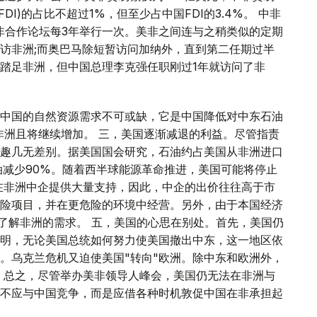
DI)的占比不超过1%，但至少占中国FDI的3.4%。 中非
中非合作论坛每3年举行一次。美非之间连与之稍类似的定期
访非洲;而奥巴马除短暂访问加纳外，直到第二任期过半
踏足非洲，但中国总理李克强任职刚过1年就访问了非
中国的自然资源需求不可或缺，它是中国降低对中东石油
非洲且将继续增加。 三，美国逐渐减退的利益。尽管指责
趣几无差别。据美国国会研究，石油约占美国从非洲进口
油减少90%。随着西半球能源革命推进，美国可能将停止
在非洲中企提供大量支持，因此，中企的出价往往高于市
险项目，并在更危险的环境中经营。另外，由于本国经济
更了解非洲的需求。 五，美国的心思在别处。首先，美国仍
明，无论美国总统如何努力使美国撤出中东，这一地区依
。乌克兰危机又迫使美国"转向"欧洲。除中东和欧洲外，
。 总之，尽管举办美非领导人峰会，美国仍无法在非洲与
不应与中国竞争，而是应借各种时机敦促中国在非承担起