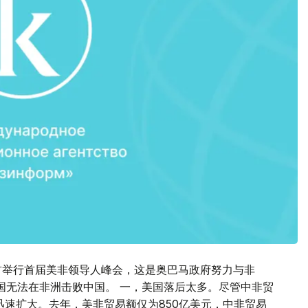
首举行首届美非领导人峰会，这是奥巴马政府努力与非
美国无法在非洲击败中国。 一，美国落后太多。尽管中非贸
迅速扩大。去年，美非贸易额仅为850亿美元，中非贸易