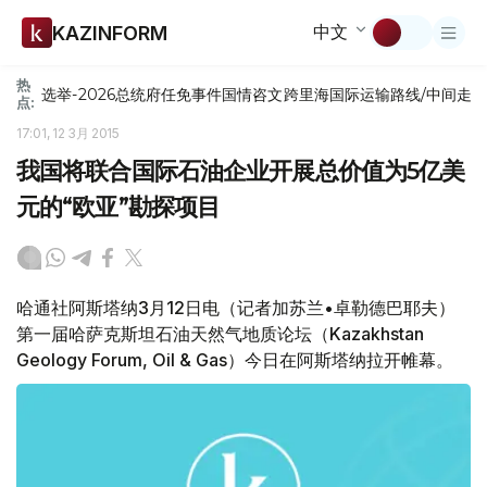
中文
KAZINFORM
热
选举-2026
总统府
任免
事件
国情咨文
跨里海国际运输路线/中间走
点:
17:01, 12 3月 2015
我国将联合国际石油企业开展总价值为5亿美
元的“欧亚”勘探项目
哈通社阿斯塔纳3月12日电（记者加苏兰•卓勒德巴耶夫）
第一届哈萨克斯坦石油天然气地质论坛（Kazakhstan
Geology Forum, Oil & Gas）今日在阿斯塔纳拉开帷幕。