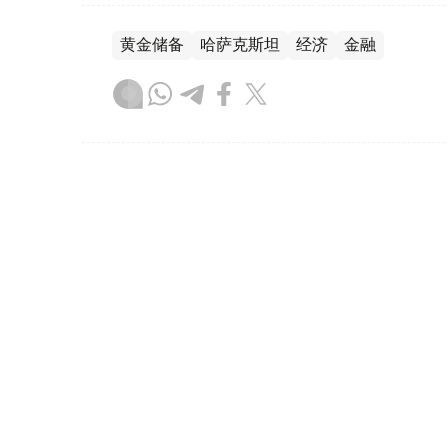
黄金储备
哈萨克斯坦
经济
金融
木合塔尔 哈力木拉
编译
08:31, 31 7月 2026
哈萨克斯坦是全球五大黄金购
（哈萨克国际通讯社讯）根据世界黄金协会（Worl
坦成为2026年第二季度全球央行黄金购买