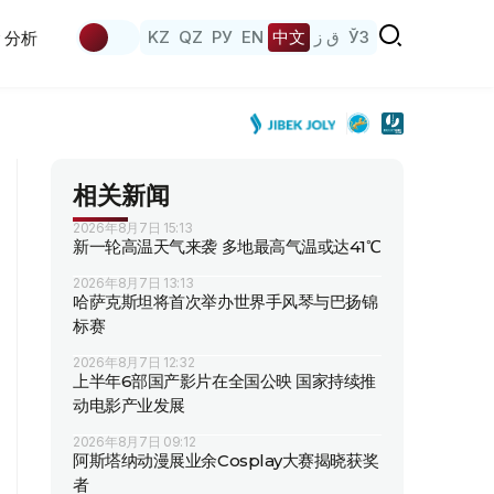
KZ
QZ
РУ
EN
中文
ق ز
ЎЗ
分析
相关新闻
2026年8月7日 15:13
新一轮高温天气来袭 多地最高气温或达41℃
2026年8月7日 13:13
哈萨克斯坦将首次举办世界手风琴与巴扬锦
标赛
2026年8月7日 12:32
上半年6部国产影片在全国公映 国家持续推
动电影产业发展
2026年8月7日 09:12
阿斯塔纳动漫展业余Cosplay大赛揭晓获奖
者