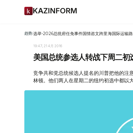
KAZINFORM
选举-2026
总统府
任免
事件
国情咨文
跨里海国际运输路
趋势:
19:47, 21 4月 2016
美国总统参选人转战下周二初
竞争共和党总统候选人提名的川普把他的注意
林顿。他们两人在星期二的纽约初选中都以