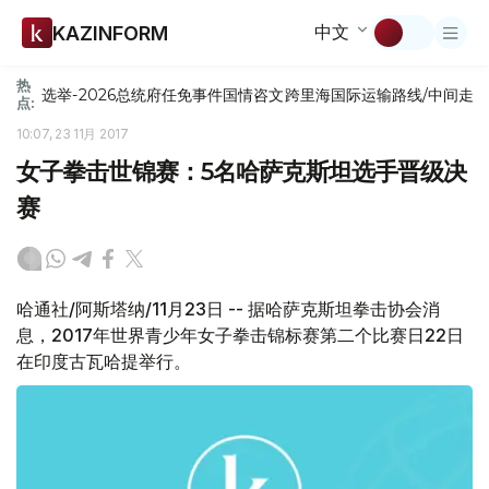
中文
KAZINFORM
热
选举-2026
总统府
任免
事件
国情咨文
跨里海国际运输路线/中间走
点:
10:07, 23 11月 2017
女子拳击世锦赛：5名哈萨克斯坦选手晋级决
赛
哈通社/阿斯塔纳/11月23日 -- 据哈萨克斯坦拳击协会消
息，2017年世界青少年女子拳击锦标赛第二个比赛日22日
在印度古瓦哈提举行。