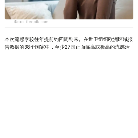
Фото: freepik.com
本次流感季较往年提前约四周到来。在世卫组织欧洲区域报
告数据的38个国家中，至少27国正面临高或极高的流感活
跃水平。
在爱尔兰、吉尔吉斯斯坦、黑山、塞尔维亚、斯洛文尼亚及
英国六国，接受流感样症状检测的患者中超过半数确诊感染
流感病毒。
世卫组织欧洲区域主任克鲁格指出，新型流感毒株——
AH3N2亚型流感病毒——正成为当前感染的主要致病原，
虽然尚无证据显示其致病严重程度有所增加。这一季节性流
感新变种已占欧洲区域确诊病例的90%，表明流感病毒的
微小基因变异就足以对卫生系统构成巨大压力，原因在于人
群对该新变体尚未建立足够的免疫屏障。