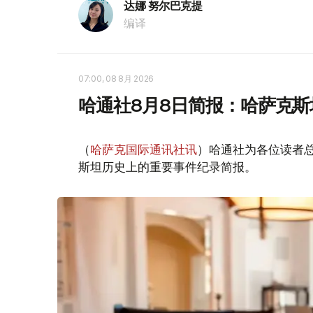
达娜 努尔巴克提
编译
07:00, 08 8月 2026
哈通社8月8日简报：哈萨克
（
哈萨克国际通讯社讯
）哈通社为各位读者
斯坦历史上的重要事件纪录简报。