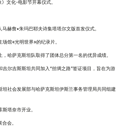
象》文化-电影节开幕仪式。
诗人马赫詹•朱玛巴耶夫诗集塔塔尔文版首发仪式。
主场馆«光明世界»的纪录片。
赛上，哈萨克斯坦队取得了团体总分第一名的优异成绩。
疆和吉尔吉斯斯坦共同加入“丝绸之路”签证项目，旨在为游
克斯坦社会发展部与哈萨克斯坦伊斯兰事务管理局共同组建
在库斯塔奈市开业。
联合会。