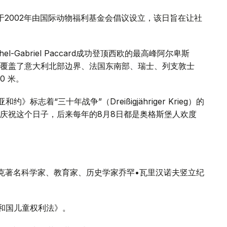
于2002年由国际动物福利基金会倡议设立，该日旨在让社
chel-Gabriel Paccard成功登顶西欧的最高峰阿尔卑斯
覆盖了意大利北部边界、法国东南部、瑞士、列支敦士
0 米。
标志着“三十年战争”（Dreißigjähriger Krieg）的
庆祝这个日子，后来每年的8月8日都是奥格斯堡人欢度
萨克著名科学家、教育家、历史学家乔罕•瓦里汉诺夫竖立纪
共和国儿童权利法》。