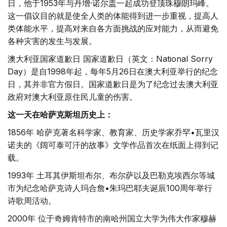
日，他于1953年与丹增·诺尔盖一起成功登顶珠穆朗玛峰。
这一倡议目的就是使全人类的体能得到进一步重视，提高人
类体能水平，提高对来自各方面挑战的应对能力，从而避免
各种灾害的发生与发展。
澳大利亚国家道歉日 国家道歉日（英文：National Sorry
Day）是自1998年起，每年5月26日在澳大利亚举行的纪念
日，其并非官方假日。国家道歉日是为了纪念过去澳大利亚
政府对澳大利亚原住民儿童的伤害。
这一天在哈萨克斯坦历史上：
1856年 哈萨克著名科学家、教育家、历史学家乔罕•瓦里汉
诺夫的《阔可泰可汗的故事》文学作品首次在纸面上得到记
载。
1993年 土耳其伊斯坦布尔、布尔萨以及巴勒克埃西尔等城
市为纪念哈萨克诗人玛合詹•朱玛巴耶夫诞辰100周年举行
诗歌周活动。
2000年 位于奇姆肯特市的南哈州国立大学为伟大作家穆赫