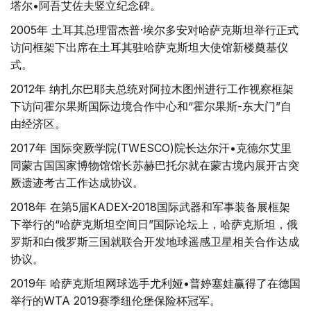
塔尔•阿吾艾佐夫竖立纪念碑。
2005年 土耳其总理雷杰普·埃尔多安对哈萨克斯坦举行正式
访问框架下出席在土耳其驻哈萨克斯坦大使馆新楼奠基仪
式。
2012年 纳扎尔巴耶夫总统对阿拉木图州进行工作视察框架
下访问霍尔果斯国际边境合作中心和“霍尔果斯-东大门”自
由经济区。
2017年 国际突厥学院(TWESCO)院长达尔汗•克德尔艾里
同蒙古国国家博物馆馆长苏赫巴托尔就在蒙古境内展开古突
厥遗迹考古工作达成协议。
2018年 在第5届KADEX-2018国际武器和军事装备展框架
下举行的“哈萨克斯坦空间日”国际论坛上，哈萨克斯坦，俄
罗斯和白俄罗斯三国就联合开发地球遥感卫星相关合作达成
协议。
2019年 哈萨克斯坦网球选手尤利娅•普婷塞娃赢得了在德国
举行的WTA 2019赛季纽伦堡保险杯冠军。