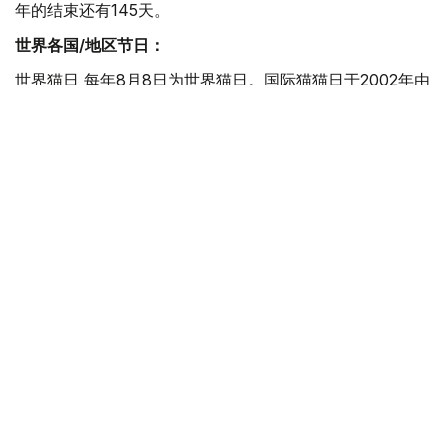
年的结束还有145天。
世界各国/地区节日：
世界猫日 每年8月8日为世界猫日。国际猫猫日于2002年由
国际动物福利基金会倡议设立，该日旨在让社会更多的关注
猫。
国际登山日 1786年，由Jacques Balmat和Michel-Gabriel
Paccard成功登顶西欧的最高峰阿尔卑斯山。阿尔卑斯山是
一座位于欧洲中心的山脉，它覆盖了意大利北部边界、法国
东南部、瑞士、列支敦士登、奥地利、德国南部及斯洛文尼
亚，海拔4,810 米。
奥格斯堡和平日 于1648年签订的《威斯特伐利亚和约》标
志着“三十年战争”（Dreißigjähriger Krieg）的结束，也结
束了战争期间对新教徒的迫害。为了庆祝这个日子，后来每
年的8月8日都是奥格斯堡人欢度节日的时刻。
这一天在哈萨克斯坦历史上
1998年 阔克舍套市瓦里汉诺夫国家大学为哈萨克著名科学