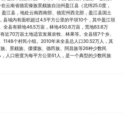
1分在云南省德宏傣族景颇族自治州盈江县（北纬25.0度，
米。 盈江县，地处云南西南部、德宏州西北部，盈江县国土
%，县域内有面积超过4.5平方公里的平坝10个，其中盈江坝
全县有耕地46.5万亩，林地450.8万亩，荒地83.8万
尚有近70万亩土地适宜发展农牧、林果等。全县辖7个乡、
1148个村民小组。2010年末全县总人口30.52万人，其
；有傣族、景颇族、僳僳族、德昂族、阿昌族等26种少数民
.7%，人口密度为每平方公里61人，是一个典型的少数民族