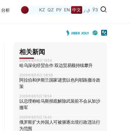
KZ
QZ
РУ
EN
中文
ق ز
ЎЗ
分析
相关新闻
2026年8月6日 14:54
哈乌深化经贸合作 双边贸易额持续攀升
2026年8月6日 08:58
阿拉伯和伊斯兰国家谴责以色列耶路撒冷政
策
2026年8月5日 19:54
以总理称哈马斯彻底解除武装前不会从加沙
撤军
2026年8月5日 14:42
俄罗斯扩大外国人可被驱逐出境行政违法行
为范围