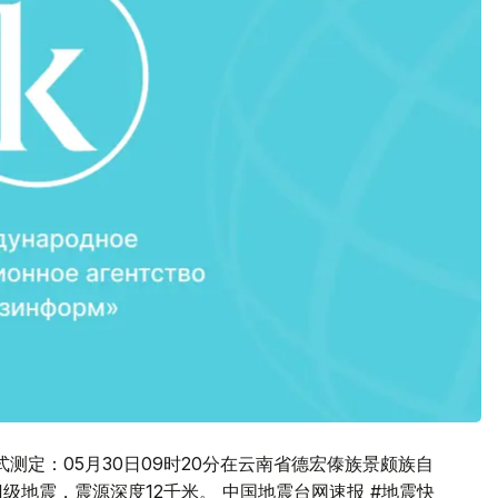
测定：05月30日09时20分在云南省德宏傣族景颇族自
6.1级地震，震源深度12千米。 中国地震台网速报 #地震快