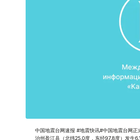
中国地震台网速报 #地震快讯#中国地震台网正式
治州盈江县（北纬25.0度，东经97.8度）发生