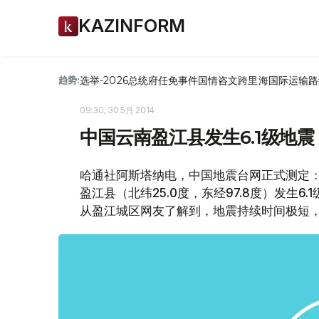
KAZINFORM
选举-2026
总统府
任免
事件
国情咨文
跨里海国际运输路
趋势:
09:30, 30 5月 2014
中国云南盈江县发生6.1级地震
哈通社阿斯塔纳电，中国地震台网正式测定：0
盈江县（北纬25.0度，东经97.8度）发生
从盈江城区网友了解到，地震持续时间极短