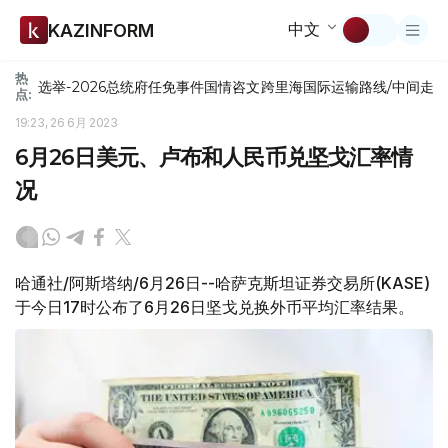
中文
KAZINFORM
热
选举-2026
总统府
任免
事件
国情咨文
跨里海国际运输路线/中间走
点:
19:23, 26 6月 2023
6月26日美元、卢布和人民币兑坚戈汇率情
况
哈通社/阿斯塔纳/6月26日--哈萨克斯坦证券交易所(KASE)
于今日17时公布了6月26日坚戈兑换外币平均汇率结果。