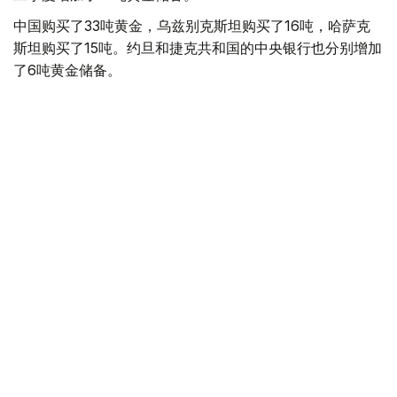
中国购买了33吨黄金，乌兹别克斯坦购买了16吨，哈萨克
斯坦购买了15吨。约旦和捷克共和国的中央银行也分别增加
了6吨黄金储备。
全球各国央行在第二季度共购买了约289吨黄金，比2025年
同期增长了62%。去年同期，黄金购买量约为178吨。
世界黄金协会称，黄金需求的增长受到地缘政治不确定性、
本季度贵金属价格下跌，以及各国寻求国际储备多元化等因
素的影响。
根据该协会进行的一项调查，89%的央行行长预计未来一
年全球黄金储备量将会增加。45%的受访者表示，他们的
国家计划增加黄金储备。
黄金储备
哈萨克斯坦
经济
央行
金融
木合塔尔 哈力木拉