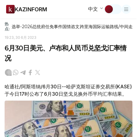
中文
KAZINFORM
热
选举-2026
总统府
任免
事件
国情咨文
跨里海国际运输路线/中间走
点:
19:23, 30 6月 2023
6月30日美元、卢布和人民币兑坚戈汇率情
况
哈通社/阿斯塔纳/6月30日--哈萨克斯坦证券交易所(KASE)
于今日17时公布了6月30日坚戈兑换外币平均汇率结果。