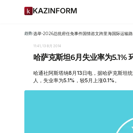
KAZINFORM
选举-2026
总统府
任免
事件
国情咨文
跨里海国际运输路
趋势:
11:41, 13 8月 2014
哈萨克斯坦6月失业率为5.1% 环
哈通社阿斯塔纳8月13日电，据哈萨克斯坦统
人，失业率为5.1%，较5月上涨0.1%。