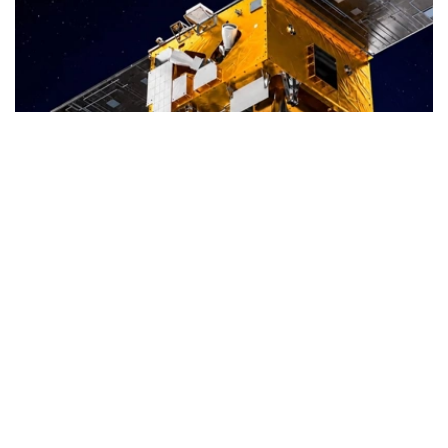
Фото: uzcosmos.uz
据悉，该卫星将在中国山东省沿海一处航天发射场发射，与
印度尼西亚“Lampung-1”卫星共同进入轨道。
“Samarkand-2028”项目由中国企业STAR.VISION负责实
施，各项发射准备工作已按照既定计划完成。
乌兹别克斯坦航天局与STAR.VISION公司于2025年12月签
署相关合作备忘录。为纪念将于2028年在撒马尔罕举行的
国际宇航大会（International Astronautical