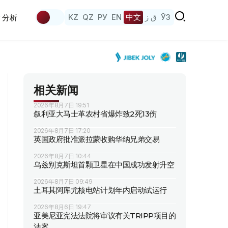
KZ
QZ
РУ
EN
中文
ق ز
ЎЗ
分析
相关新闻
2026年8月7日 19:51
叙利亚大马士革农村省爆炸致2死13伤
2026年8月7日 17:20
英国政府批准派拉蒙收购华纳兄弟交易
2026年8月7日 10:44
乌兹别克斯坦首颗卫星在中国成功发射升空
2026年8月7日 09:49
土耳其阿库尤核电站计划年内启动试运行
2026年8月6日 19:47
亚美尼亚宪法法院将审议有关TRIPP项目的
法案