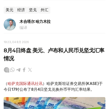
美元
经济
坚戈
外汇
木合塔尔 哈力木拉
编译
19:23, 04 8月 2026
8月4日终盘 美元、卢布和人民币兑坚戈汇率
情况
（
哈萨克国际通讯社讯
）哈萨克斯坦证券交易所(KASE)于
今日17时公布了8月4日坚戈兑换外币平均汇率结果。