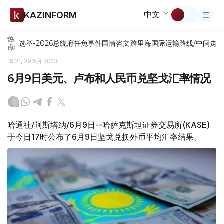
中文
KAZINFORM
热
选举-2026
总统府
任免
事件
国情咨文
跨里海国际运输路线/中间走
点:
19:21, 09 6月 2023
6月9日美元、卢布和人民币兑坚戈汇率情况
哈通社/阿斯塔纳/6月9日--哈萨克斯坦证券交易所(KASE)
于今日17时公布了6月9日坚戈兑换外币平均汇率结果。