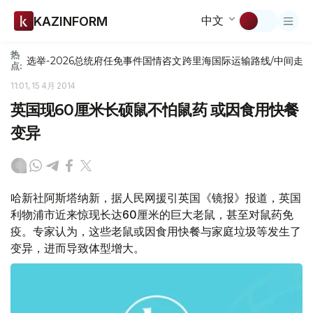
中文
KAZINFORM
热
选举-2026
总统府
任免
事件
国情咨文
跨里海国际运输路线/中间走
点:
11:01, 15 4月 2014
英国现60厘米长硕鼠不怕鼠药 或因食用快餐
变异
哈新社阿斯塔纳新，据人民网援引英国《镜报》报道，英国
利物浦市近来惊现长达60厘米的巨大老鼠，甚至对鼠药免
疫。专家认为，这些老鼠或因食用快餐与家庭垃圾等发生了
变异，进而导致体型增大。