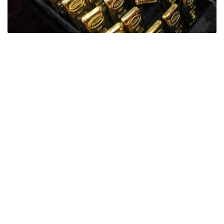
Фото: ӨзА
季度报告显示，哈萨克斯坦国家银行黄金储备增加了15吨。
波兰是2026年第二季度最大的黄金买家。该国在2026年第
二季度增加了51吨黄金储备。
中国购买了33吨黄金，乌兹别克斯坦购买了16吨，哈萨克
斯坦购买了15吨。约旦和捷克共和国的中央银行也分别增加
了6吨黄金储备。
全球各国央行在第二季度共购买了约289吨黄金，比2025年
同期增长了62%。去年同期，黄金购买量约为178吨。
世界黄金协会称，黄金需求的增长受到地缘政治不确定性、
本季度贵金属价格下跌，以及各国寻求国际储备多元化等因
素的影响。