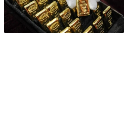
Фото: ӨзА
季度报告显示，哈萨克斯坦国家银行黄金储备增加了15吨。
波兰是2026年第二季度最大的黄金买家。该国在2026年第
二季度增加了51吨黄金储备。
中国购买了33吨黄金，乌兹别克斯坦购买了16吨，哈萨克
斯坦购买了15吨。约旦和捷克共和国的中央银行也分别增加
了6吨黄金储备。
全球各国央行在第二季度共购买了约289吨黄金，比2025年
同期增长了62%。去年同期，黄金购买量约为178吨。
世界黄金协会称，黄金需求的增长受到地缘政治不确定性、
本季度贵金属价格下跌，以及各国寻求国际储备多元化等因