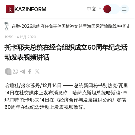
中文
KAZINFORM
热
选举-2026
总统府
任免
事件
国情咨文
跨里海国际运输路线/中间走
点:
19:59, 14 12月 2020
托卡耶夫总统在经合组织成立60周年纪念活
动发表视频讲话
哈通社/努尔苏丹/12月14日 —— 总统新闻秘书别热克·瓦里
14日在社交媒体上发布消息称，哈萨克斯坦总统哈斯穆-卓
玛尔特·托卡耶夫14日在《经济合作与发展组织公约》签署
60周年在线纪念活动上发表视频致辞。