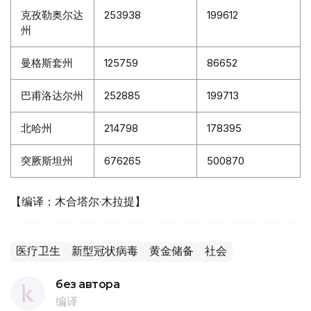
克孜勒奥尔达
253938
199612
州
曼格斯套州
125759
86652
巴甫洛达尔州
252885
199713
北哈州
214798
178395
突厥斯坦州
676265
500870
【编译：木合塔尔·木拉提】
医疗卫生
新型冠状病毒
黄金储备
社会
без автора
编译