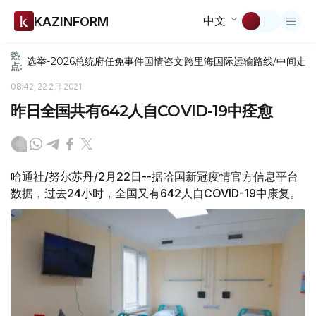
中文
KAZINFORM
热
选举-2026
总统府
任免
事件
国情咨文
跨里海国际运输路线/中间走
点:
08:42, 22 2月 2021
昨日全国共有642人自COVID-19中痊愈
哈通社/努尔苏丹/2月22日--据哈国新冠疫情官方信息平台
数据，过去24小时，全国又有642人自COVID-19中康复。