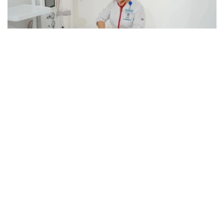
Фото: Kazinform
据介绍，目前哈萨克斯坦每年为约1400名新生儿实施手
术，全国各地区围产期中心均可提供相关专科医疗服务。
卫生部表示，在胎儿被诊断出患有先天性畸形后，孕妇将被
转诊至专业围产期中心，制定妊娠管理方案、分娩时间及方
式，并提前组建医疗团队，为新生儿出生后立即实施救治做
好准备。
目前，现代产前诊断技术可在孕18至20周发现多种先天性
疾病，为新生儿出生后尽早接受手术治疗创造条件。
自2025年8月起，哈萨克斯坦实施“Аналар саулығы”（母