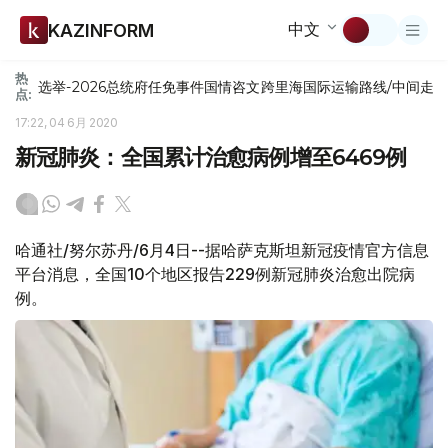
中文
KAZINFORM
热
选举-2026
总统府
任免
事件
国情咨文
跨里海国际运输路线/中间走
点:
17:22, 04 6月 2020
新冠肺炎：全国累计治愈病例增至6469例
哈通社/努尔苏丹/6月4日--据哈萨克斯坦新冠疫情官方信息
平台消息，全国10个地区报告229例新冠肺炎治愈出院病
例。