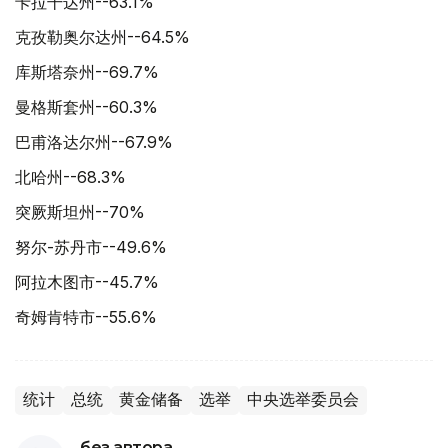
卡拉干达州--63.1%
克孜勒奥尔达州--64.5%
库斯塔奈州--69.7%
曼格斯套州--60.3%
巴甫洛达尔州--67.9%
北哈州--68.3%
突厥斯坦州--70%
努尔-苏丹市--49.6%
阿拉木图市--45.7%
奇姆肯特市--55.6%
统计
总统
黄金储备
选举
中央选举委员会
без автора